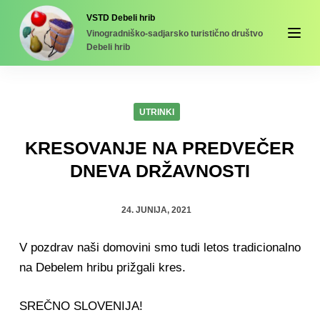
S
VSTD Debeli hrib
Vinogradniško-sadjarsko turistično društvo
k
Debeli hrib
i
p
t
UTRINKI
o
c
KRESOVANJE NA PREDVEČER
o
DNEVA DRŽAVNOSTI
n
t
24. JUNIJA, 2021
e
n
V pozdrav naši domovini smo tudi letos tradicionalno
t
na Debelem hribu prižgali kres.
SREČNO SLOVENIJA!