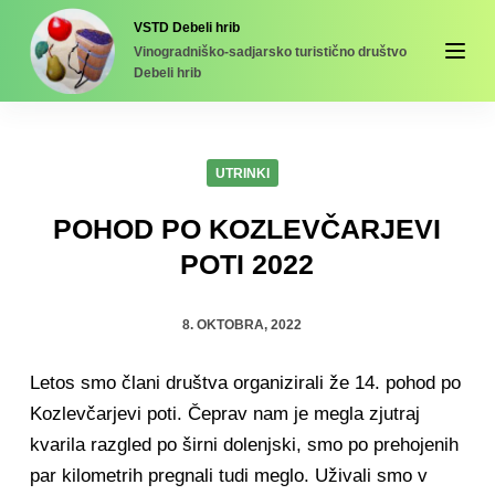
S
VSTD Debeli hrib
Vinogradniško-sadjarsko turistično društvo
k
Debeli hrib
i
p
t
UTRINKI
o
c
POHOD PO KOZLEVČARJEVI
o
POTI 2022
n
t
8. OKTOBRA, 2022
e
n
Letos smo člani društva organizirali že 14. pohod po
t
Kozlevčarjevi poti. Čeprav nam je megla zjutraj
kvarila razgled po širni dolenjski, smo po prehojenih
par kilometrih pregnali tudi meglo. Uživali smo v