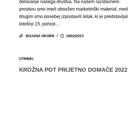
delovanje našega društva. Na našem razstavnem
prostoru smo imeli obsežen marketinški material, med
drugim smo posebej izpostavili letak, ki je predstavljal
letošnji 15. pohod…
BOJANA OKORN
18/02/2023
UTRINKI
KROŽNA POT PRIJETNO DOMAČE 2022