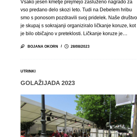
Vsako jesen kmetje prejmejo zasluženo nagrado za
vso predano delo skozi leto. Tudi na Debelem hribu
smo s ponosom pozdravili svoj pridelek. Naše društv
je skupaj s sokrajanji organiziralo ličkanje koruze, kot
je bilo običajno v preteklosti. Ličkanje koruze je…
BOJANA OKORN
28/08/2023
UTRINKI
GOLAŽIJADA 2023