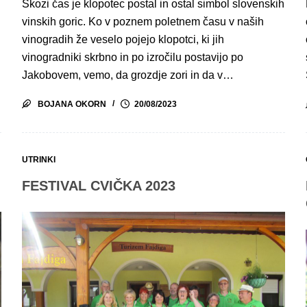
Skozi čas je klopotec postal in ostal simbol slovenskih
vinskih goric. Ko v poznem poletnem času v naših
o
vinogradih že veselo pojejo klopotci, ki jih
vinogradniki skrbno in po izročilu postavijo po
Jakobovem, vemo, da grozdje zori in da v…
BOJANA OKORN
20/08/2023
UTRINKI
FESTIVAL CVIČKA 2023