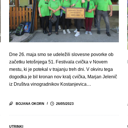
Dne 26. maja smo se udeležili slovesne povorke ob
začetku letošnjega 51. Festivala cvička v Novem
mestu, ki je potekal v trajanju treh dni. V okviru tega
dogodka je bil kronan nov kralj cvička, Marjan Jelenič
iz Društva vinogradnikov Kostanjevica…
BOJANA OKORN
26/05/2023
UTRINKI