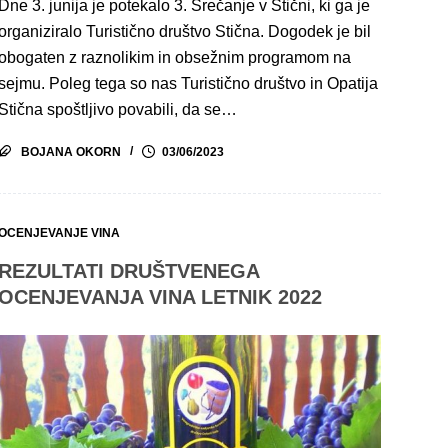
Dne 3. junija je potekalo 3. Srečanje v Stični, ki ga je
organiziralo Turistično društvo Stična. Dogodek je bil
obogaten z raznolikim in obsežnim programom na
sejmu. Poleg tega so nas Turistično društvo in Opatija
Stična spoštljivo povabili, da se…
BOJANA OKORN
03/06/2023
OCENJEVANJE VINA
REZULTATI DRUŠTVENEGA
OCENJEVANJA VINA LETNIK 2022