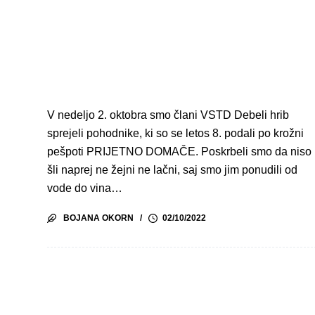
V nedeljo 2. oktobra smo člani VSTD Debeli hrib
sprejeli pohodnike, ki so se letos 8. podali po krožni
pešpoti PRIJETNO DOMAČE. Poskrbeli smo da niso
šli naprej ne žejni ne lačni, saj smo jim ponudili od
vode do vina…
BOJANA OKORN
02/10/2022